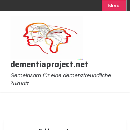
Menü
Zum
Inhalt
springen
dementiaproject.net
Gemeinsam für eine demenzfreundliche
Zukunft