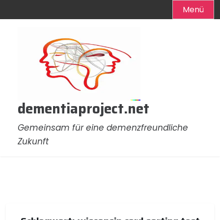
Menü
Zum
Inhalt
springen
dementiaproject.net
Gemeinsam für eine demenzfreundliche
Zukunft