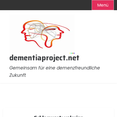
Menü
Zum
Inhalt
springen
dementiaproject.net
Gemeinsam für eine demenzfreundliche
Zukunft