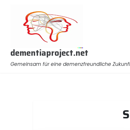
Zum
Inhalt
springen
dementiaproject.net
Gemeinsam für eine demenzfreundliche Zukunf
S