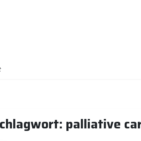
t
chlagwort:
palliative ca