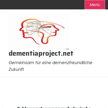
Menü
Zum
Inhalt
springen
dementiaproject.net
Gemeinsam für eine demenzfreundliche
Zukunft