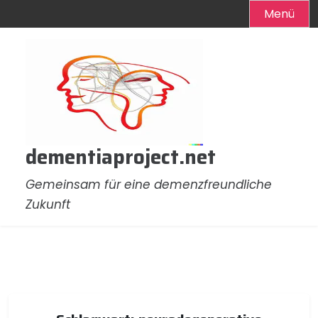
Menü
Zum
Inhalt
springen
dementiaproject.net
Gemeinsam für eine demenzfreundliche
Zukunft