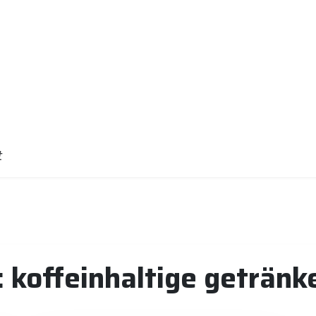
t
:
koffeinhaltige geträn