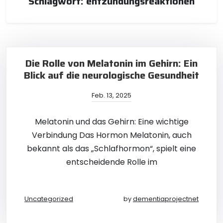
Schlagwort:
entzündungsreaktionen
Die Rolle von Melatonin im Gehirn: Ein
Blick auf die neurologische Gesundheit
Feb. 13, 2025
Melatonin und das Gehirn: Eine wichtige
Verbindung Das Hormon Melatonin, auch
bekannt als das „Schlafhormon“, spielt eine
entscheidende Rolle im
Uncategorized
by
dementiaprojectnet