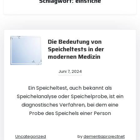
Schlagwort:
einstiche
Die Bedeutung von
Speicheltests in der
modernen Medizin
Juni 7, 2024
Ein Speicheltest, auch bekannt als
Speichelanalyse oder Speichelprobe, ist ein
diagnostisches Verfahren, bei dem eine
Probe des Speichels einer Person
Uncategorized
by
dementiaprojectnet