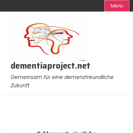
Menü
Zum
Inhalt
springen
dementiaproject.net
Gemeinsam für eine demenzfreundliche
Zukunft