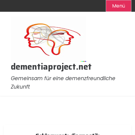
Menü
Zum
Inhalt
springen
dementiaproject.net
Gemeinsam für eine demenzfreundliche
Zukunft