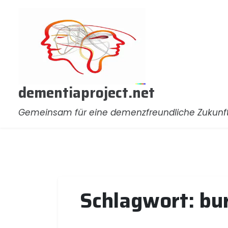
Zum
Inhalt
springen
dementiaproject.net
Gemeinsam für eine demenzfreundliche Zukunf
Schlagwort:
bu