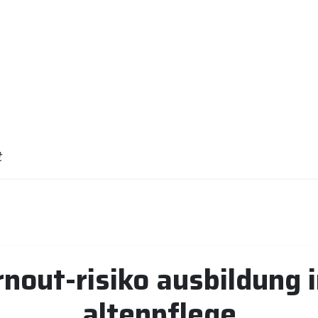
t
rnout-risiko ausbildung 
altenpflege