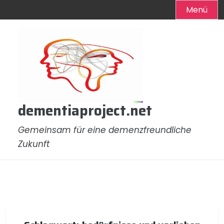
Menü
Zum
Inhalt
springen
dementiaproject.net
Gemeinsam für eine demenzfreundliche
Zukunft