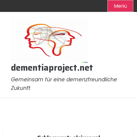
Menü
Zum
Inhalt
springen
dementiaproject.net
Gemeinsam für eine demenzfreundliche
Zukunft