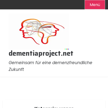
Menü
Zum
Inhalt
springen
dementiaproject.net
Gemeinsam für eine demenzfreundliche
Zukunft