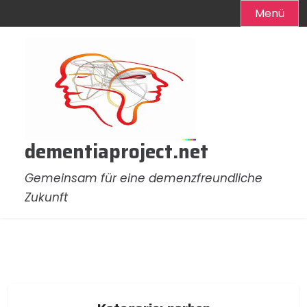
Menü
Zum
Inhalt
springen
dementiaproject.net
Gemeinsam für eine demenzfreundliche
Zukunft