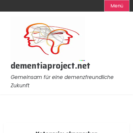
Menü
Zum
Inhalt
springen
dementiaproject.net
Gemeinsam für eine demenzfreundliche
Zukunft